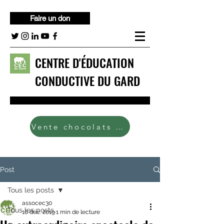
Faire un don
CENTRE D'ÉDUCATION
CONDUCTIVE DU GARD
Contact
Vente chocolats 2024
Post
Tous les posts
assocec30
Tous les posts
16 déc. 2019
1 min de lecture