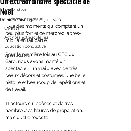
Un extraordinaire spectacle de
Communiqué de Presse
Noël
Association
Guidance parentale
Dernière mise à jour :
7 juil. 2020
Il y a des moments qui comptent un 
Caritatif
peu plus fort et ce mercredi après-
Activités extrascolaires
midi là en fait partie. 
Education conductive
Pour la première fois au CEC du 
Sport adapté
Gard, nous avons monté un 
spectacle ... un vrai ... avec de très 
beaux décors et costumes, une belle 
histoire et beaucoup de répétitions et 
de travail.
11 acteurs sur scènes et de très 
nombreuses heures de préparation, 
mais quelle réussite ! 